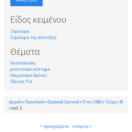
Είδος κειμένου
Σημείωμα
Σημείωμα της σύνταξης
Θέματα
Θεσσαλονίκη
μονοτονικό σύστημα
Ολυμπιακοί Αγώνες
Πάντος Π.Α.
Αρχική
»
Περιοδικά
»
Θρακικά Χρονικά
»
Έτος 1986
»
Τεύχος 41
Είστε εδώ
»
σελ. 5
< προηγούμενο
επόμενο >