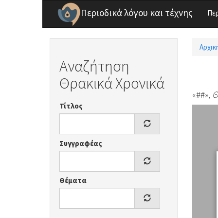
Παράκαμψη προς το κυρίως περιεχόμενο
Περιοδικά λόγου και τέχνης
Πε
Αρχικ
Είσ
Αναζήτηση
Θρακικά Χρονικά
«##»,
Θ
Τίτλος
Συγγραφέας
Θέματα