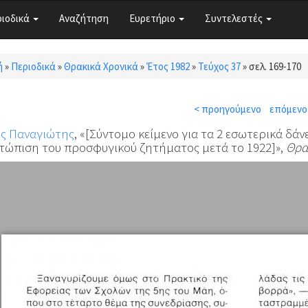
ριοδικά
Αναζήτηση
Ευρετήριο
Συντελεστές
ή
»
Περιοδικά
»
Θρακικά Χρονικά
»
Έτος 1982
»
Τεύχος 37
»
σελ. 169-170
τε εδώ
< προηγούμενο
επόμενο
ης Παναγιώτης
, «[Σύντομο κείμενο για τα 2 εσωτερικά δά
τώπιση του προσφυγικού ζητήματος μετά το 1922]»,
Θρα