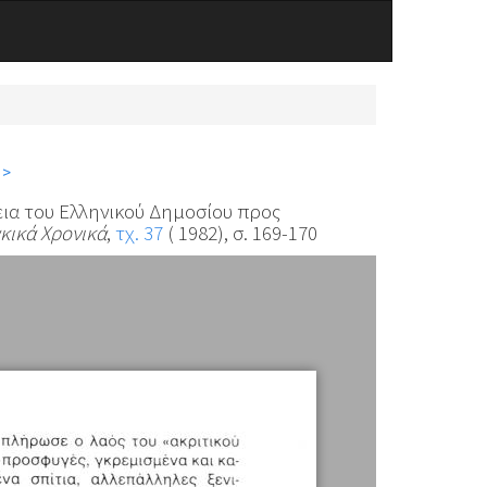
 >
νεια του Ελληνικού Δημοσίου προς
κικά Χρονικά
,
τχ. 37
( 1982), σ. 169-170