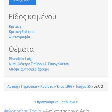
Είδος κειμένου
Κριτική
Κριτική θεάτρου
Φωτογραφία
Θέματα
Pirandello Luigi
Αμφι-Θέατρο Σπύρου Α. Ευαγγελάτου
Απόψε αυτοσχεδιάζουμε
Αρχική
»
Περιοδικά
»
Κουίντα
»
Έτος 1998
»
Τεύχος 25
»
σελ. 2
Είστε εδώ
< προηγούμενο
επόμενο >
Φελοπούλου Σοφία
, «Ανοίγοντας την αυλαία.