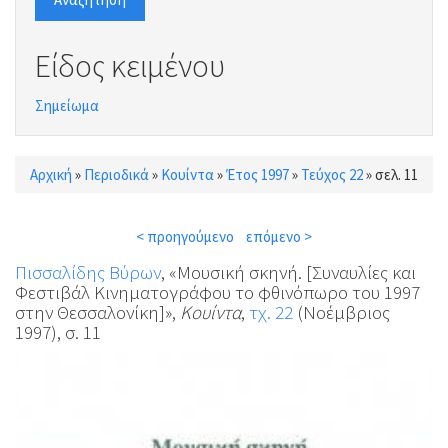
Είδος κειμένου
Σημείωμα
Αρχική
»
Περιοδικά
»
Κουίντα
»
Έτος 1997
»
Τεύχος 22
»
σελ. 11
Είστε εδώ
< προηγούμενο
επόμενο >
Πισσαλίδης Βύρων
, «Μουσική σκηνή. [Συναυλίες και
Φεστιβάλ Κινηματογράφου το φθινόπωρο του 1997
στην Θεσσαλονίκη]»,
Κουίντα
,
τχ. 22
(Νοέμβριος
1997), σ. 11