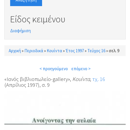
Είδος κειμένου
Διαφήμιση
Αρχική
»
Περιοδικά
»
Κουίντα
»
Έτος 1997
»
Τεύχος 16
»
σελ. 9
Είστε εδώ
< προηγούμενο
επόμενο >
«Ιανός βιβλιοπωλείο-gallery»,
Κουίντα
,
τχ. 16
(Απρίλιος 1997), σ. 9