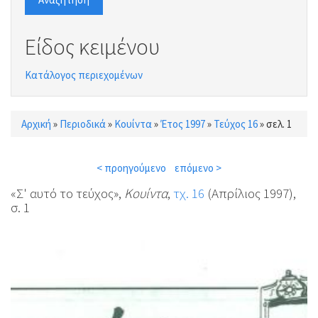
Είδος κειμένου
Κατάλογος περιεχομένων
Αρχική
»
Περιοδικά
»
Κουίντα
»
Έτος 1997
»
Τεύχος 16
»
σελ. 1
Είστε εδώ
< προηγούμενο
επόμενο >
«Σ' αυτό το τεύχος»,
Κουίντα
,
τχ. 16
(Απρίλιος 1997),
σ. 1