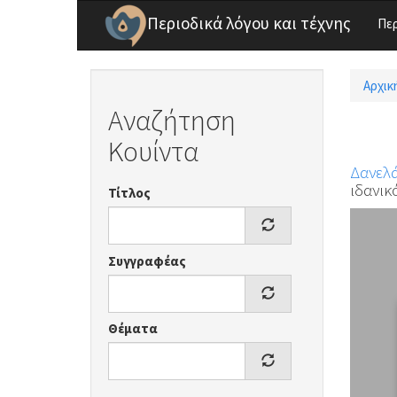
Παράκαμψη προς το κυρίως περιεχόμενο
Περιοδικά λόγου και τέχνης
Πε
Αρχικ
Είσ
Αναζήτηση
Κουίντα
Δανελ
ιδανικ
Τίτλος
Συγγραφέας
Θέματα