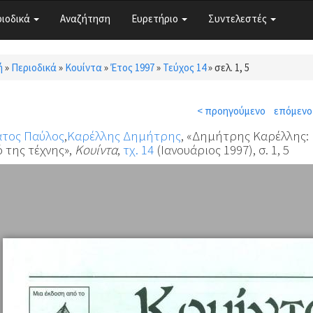
ριοδικά
Αναζήτηση
Ευρετήριο
Συντελεστές
ή
»
Περιοδικά
»
Κουίντα
»
Έτος 1997
»
Τεύχος 14
»
σελ. 1, 5
τε εδώ
< προηγούμενο
επόμενο
άτος Παύλος
,
Καρέλλης Δημήτρης
, «Δημήτρης Καρέλλης: 
ό της τέχνης»,
Κουίντα
,
τχ. 14
(Ιανουάριος 1997), σ. 1, 5