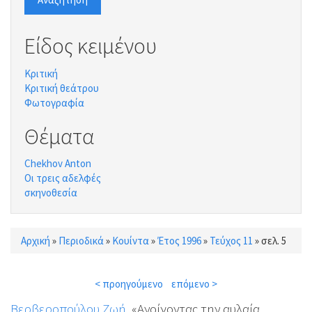
Είδος κειμένου
Κριτική
Κριτική θεάτρου
Φωτογραφία
Θέματα
Chekhov Anton
Οι τρεις αδελφές
σκηνοθεσία
Αρχική
»
Περιοδικά
»
Κουίντα
»
Έτος 1996
»
Τεύχος 11
»
σελ. 5
Είστε εδώ
< προηγούμενο
επόμενο >
Βερβεροπούλου Ζωή
, «Ανοίγοντας την αυλαία.