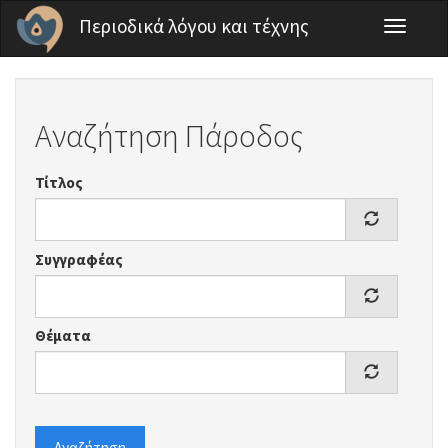
Παράκαμψη προς το κυρίως περιεχόμενο
Περιοδικά λόγου και τέχνης
Toggle
navigati
Αναζήτηση Πάροδος
Τίτλος
Συγγραφέας
Θέματα
Αναζήτηση