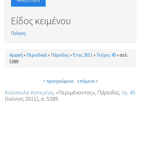
Είδος κειμένου
Ποίηση
Αρχική
»
Περιοδικά
»
Πάροδος
»
Έτος 2011
»
Τεύχος 45
»
σελ.
Είστε εδώ
5389
< προηγούμενο
επόμενο >
Κούσουλα Κατερίνα
, «Περιμένοντας»,
Πάροδος
,
τχ. 45
(Ιούνιος 2011), σ. 5389