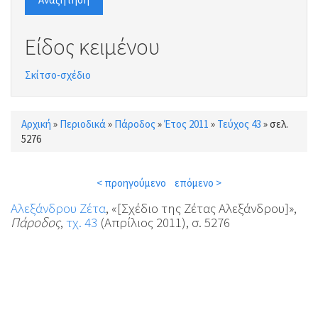
Είδος κειμένου
Σκίτσο-σχέδιο
Αρχική
»
Περιοδικά
»
Πάροδος
»
Έτος 2011
»
Τεύχος 43
»
σελ.
Είστε εδώ
5276
< προηγούμενο
επόμενο >
Αλεξάνδρου Ζέτα
, «[Σχέδιο της Ζέτας Αλεξάνδρου]»,
Πάροδος
,
τχ. 43
(Απρίλιος 2011), σ. 5276