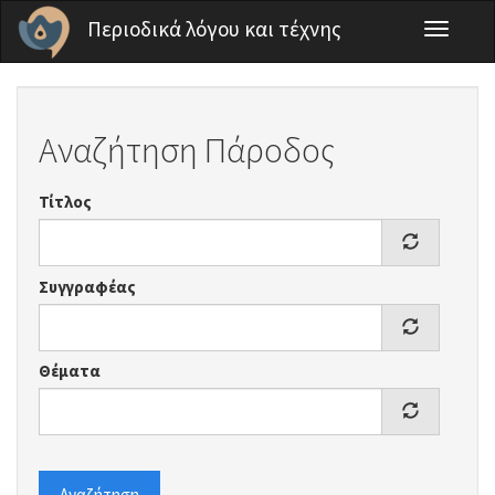
Παράκαμψη προς το κυρίως περιεχόμενο
Περιοδικά λόγου και τέχνης
Toggle
navigati
Αναζήτηση Πάροδος
Τίτλος
Συγγραφέας
Θέματα
Αναζήτηση