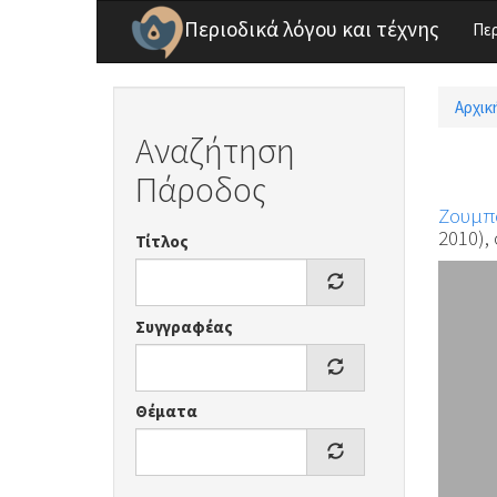
Παράκαμψη προς το κυρίως περιεχόμενο
Περιοδικά λόγου και τέχνης
Πε
Αρχικ
Είσ
Αναζήτηση
Πάροδος
Ζουμπ
2010), 
Τίτλος
Συγγραφέας
Θέματα