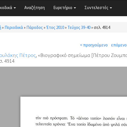
ριοδικά
Αναζήτηση
Ευρετήριο
Συντελεστές
ή
»
Περιοδικά
»
Πάροδος
»
Έτος 2010
»
Τεύχος 39-40
»
σελ. 4914
τε εδώ
< προηγούμενο
επόμενο
ουλάκης Πέτρος
, «Βιογραφικό σημείωμα [Πέτρου Ζουμπ
σ. 4914