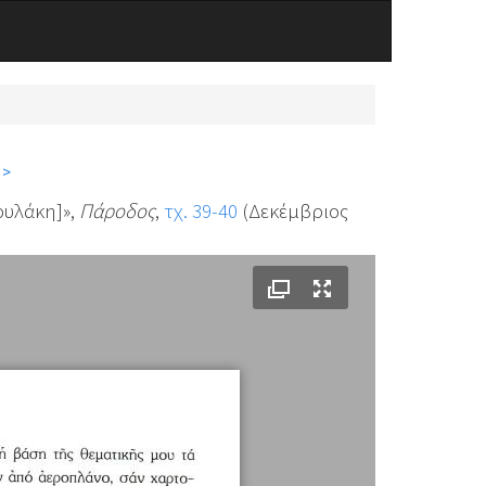
 >
ουλάκη]»,
Πάροδος
,
τχ. 39-40
(Δεκέμβριος