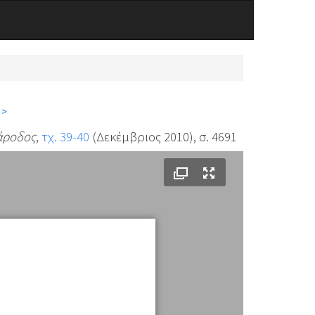
 >
άροδος
,
τχ. 39-40
(Δεκέμβριος 2010), σ. 4691