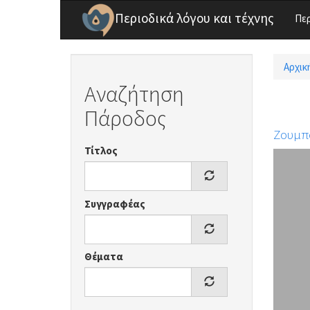
Παράκαμψη προς το κυρίως περιεχόμενο
Περιοδικά λόγου και τέχνης
Πε
Αρχικ
Είσ
Αναζήτηση
Πάροδος
Ζουμπ
Τίτλος
Συγγραφέας
Θέματα