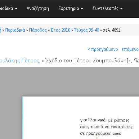
ριοδικά
Αναζήτηση
Ευρετήριο
Συντελεστές
ή
»
Περιοδικά
»
Πάροδος
»
Έτος 2010
»
Τεύχος 39-40
»
σελ. 4691
τε εδώ
< προηγούμενο
επόμενο
ουλάκης Πέτρος
, «[Σχέδιο του Πέτρου Ζουμπουλάκη]»,
Π