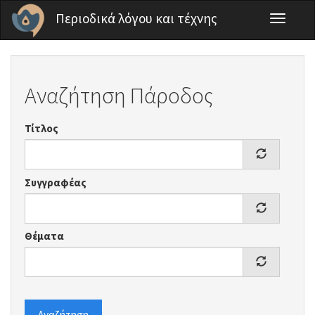
Παράκαμψη προς το κυρίως περιεχόμενο
Περιοδικά λόγου και τέχνης
Toggle
navigati
Αναζήτηση Πάροδος
Τίτλος
Συγγραφέας
Θέματα
Αναζήτηση