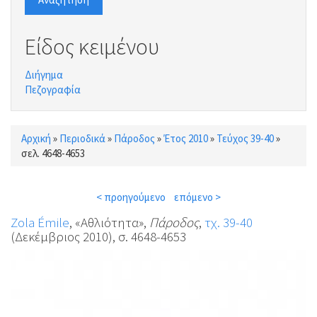
Είδος κειμένου
Διήγημα
Πεζογραφία
Αρχική
»
Περιοδικά
»
Πάροδος
»
Έτος 2010
»
Τεύχος 39-40
»
Είστε εδώ
σελ. 4648-4653
< προηγούμενο
επόμενο >
Zola Émile
, «Αθλιότητα»,
Πάροδος
,
τχ. 39-40
(Δεκέμβριος 2010), σ. 4648-4653