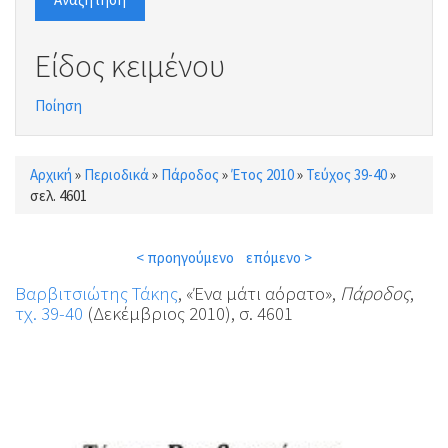
Είδος κειμένου
Ποίηση
Αρχική
»
Περιοδικά
»
Πάροδος
»
Έτος 2010
»
Τεύχος 39-40
»
Είστε εδώ
σελ. 4601
< προηγούμενο
επόμενο >
Βαρβιτσιώτης Τάκης
, «Ένα μάτι αόρατο»,
Πάροδος
,
τχ. 39-40
(Δεκέμβριος 2010), σ. 4601