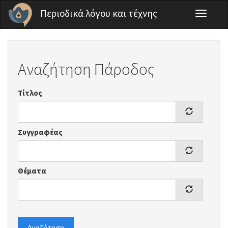
Παράκαμψη προς το κυρίως περιεχόμενο
Περιοδικά λόγου και τέχνης
Toggle
navigati
Αναζήτηση Πάροδος
Τίτλος
Συγγραφέας
Θέματα
Αναζήτηση