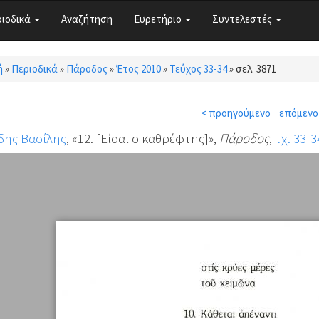
ριοδικά
Αναζήτηση
Ευρετήριο
Συντελεστές
ή
»
Περιοδικά
»
Πάροδος
»
Έτος 2010
»
Τεύχος 33-34
»
σελ. 3871
τε εδώ
< προηγούμενο
επόμενο
δης Βασίλης
, «12. [Είσαι ο καθρέφτης]»,
Πάροδος
,
τχ. 33-3