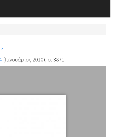
 >
4
(Ιανουάριος 2010), σ. 3871