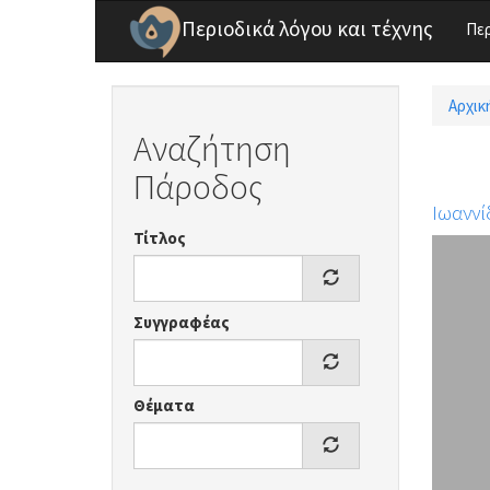
Παράκαμψη προς το κυρίως περιεχόμενο
Περιοδικά λόγου και τέχνης
Πε
Αρχικ
Είσ
Αναζήτηση
Πάροδος
Ιωαννί
Τίτλος
Συγγραφέας
Θέματα