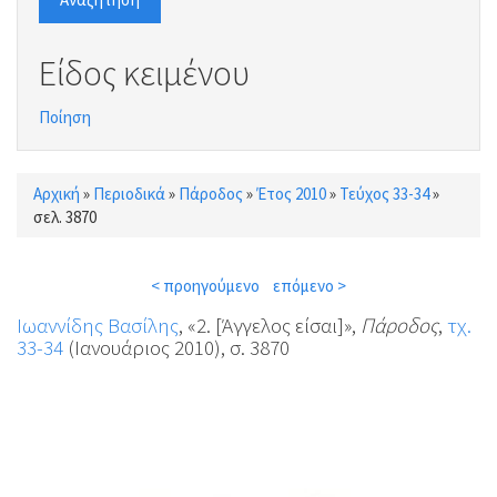
Είδος κειμένου
Ποίηση
Αρχική
»
Περιοδικά
»
Πάροδος
»
Έτος 2010
»
Τεύχος 33-34
»
Είστε εδώ
σελ. 3870
< προηγούμενο
επόμενο >
Ιωαννίδης Βασίλης
, «2. [Άγγελος είσαι]»,
Πάροδος
,
τχ.
33-34
(Ιανουάριος 2010), σ. 3870