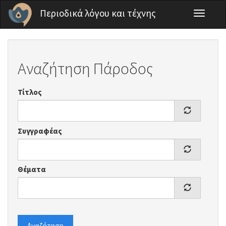
Παράκαμψη προς το κυρίως περιεχόμενο
Περιοδικά λόγου και τέχνης
Toggle
navigati
Αναζήτηση Πάροδος
Τίτλος
Συγγραφέας
Θέματα
Αναζήτηση