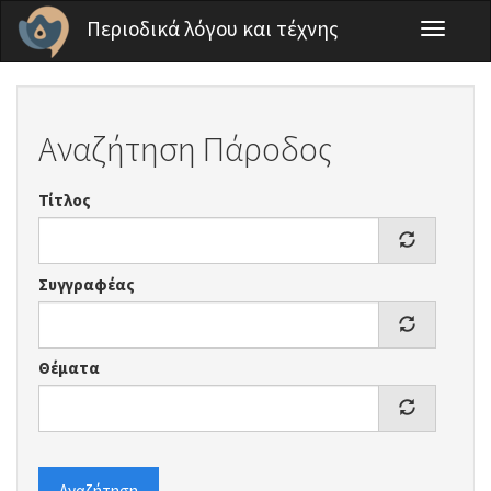
Παράκαμψη προς το κυρίως περιεχόμενο
Περιοδικά λόγου και τέχνης
Toggle
navigati
Αναζήτηση Πάροδος
Τίτλος
Συγγραφέας
Θέματα
Αναζήτηση