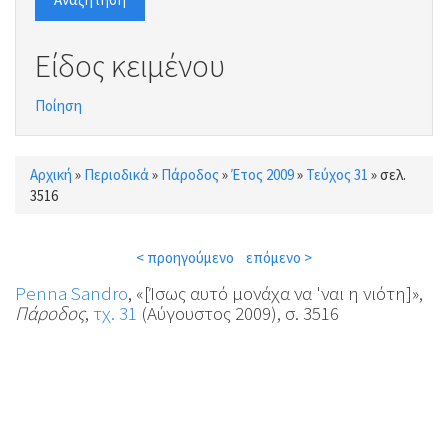
Είδος κειμένου
Ποίηση
Αρχική
»
Περιοδικά
»
Πάροδος
»
Έτος 2009
»
Τεύχος 31
»
σελ.
Είστε εδώ
3516
< προηγούμενο
επόμενο >
Penna Sandro
, «[Ίσως αυτό μονάχα να 'ναι η νιότη]»,
Πάροδος
,
τχ. 31
(Αύγουστος 2009), σ. 3516