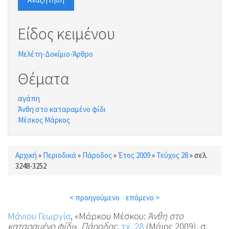
Είδος κειμένου
Μελέτη-Δοκίμιο-Άρθρο
Θέματα
αγάπη
Άνθη στο καταραμένο φίδι
Μέσκος Μάρκος
Αρχική
»
Περιοδικά
»
Πάροδος
»
Έτος 2009
»
Τεύχος 28
»
σελ.
Είστε εδώ
3248-3252
< προηγούμενο
επόμενο >
Μάνιου Γεωργία
, «Μάρκου Μέσκου:
Άνθη στο
καταραμένο φίδι
»,
Πάροδος
,
τχ. 28
(Μάιος 2009), σ.