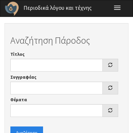
Παράκαμψη προς το κυρίως περιεχόμενο
Περιοδικά λόγου και τέχνης
Toggle
navigati
Αναζήτηση Πάροδος
Τίτλος
Συγγραφέας
Θέματα
Αναζήτηση