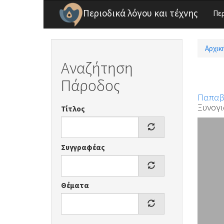
Παράκαμψη προς το κυρίως περιεχόμενο
Περιοδικά λόγου και τέχνης
Πε
Αρχικ
Είσ
Αναζήτηση
Πάροδος
Παπαβ
Ξυνογ
Τίτλος
Συγγραφέας
Θέματα