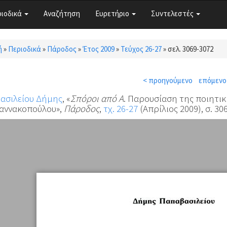
ριοδικά
Αναζήτηση
Ευρετήριο
Συντελεστές
ή
»
Περιοδικά
»
Πάροδος
»
Έτος 2009
»
Τεύχος 26-27
»
σελ. 3069-3072
τε εδώ
< προηγούμενο
επόμενο
ασιλείου Δήμης
, «
Σπόροι από Α
. Παρουσίαση της ποιητικ
ιαννακοπούλου»,
Πάροδος
,
τχ. 26-27
(Απρίλιος 2009), σ. 30