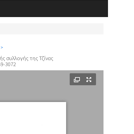
 >
ής συλλογής της Τζίνας
69-3072