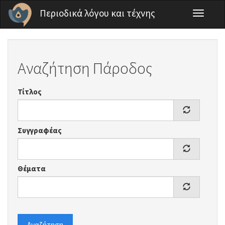
Παράκαμψη προς το κυρίως περιεχόμενο
Περιοδικά λόγου και τέχνης
Toggle
navigati
Αναζήτηση Πάροδος
Τίτλος
Συγγραφέας
Θέματα
Αναζήτηση