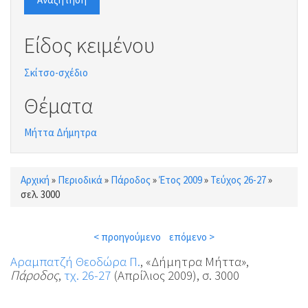
Είδος κειμένου
Σκίτσο-σχέδιο
Θέματα
Μήττα Δήμητρα
Αρχική
»
Περιοδικά
»
Πάροδος
»
Έτος 2009
»
Τεύχος 26-27
»
Είστε εδώ
σελ. 3000
< προηγούμενο
επόμενο >
Αραμπατζή Θεοδώρα Π.
, «Δήμητρα Μήττα»,
Πάροδος
,
τχ. 26-27
(Απρίλιος 2009), σ. 3000