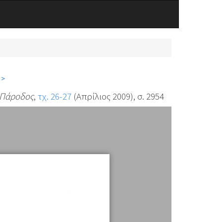
 >
Πάροδος
,
τχ. 26-27
(Απρίλιος 2009), σ. 2954