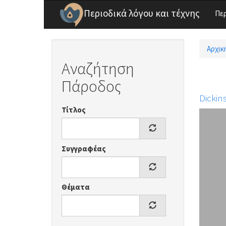
Παράκαμψη προς το κυρίως περιεχόμενο
Περιοδικά λόγου και τέχνης
Πε
Αρχικ
Είσ
Αναζήτηση
Πάροδος
Dickin
Τίτλος
Συγγραφέας
Θέματα