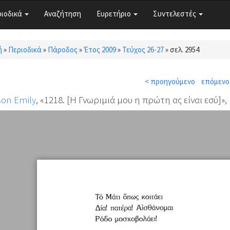
ριοδικά
Αναζήτηση
Ευρετήριο
Συντελεστές
ή
»
Περιοδικά
»
Πάροδος
»
Έτος 2009
»
Τεύχος 26-27
»
σελ. 2954
τε εδώ
< προηγούμενο
επόμενο
son Emily
, «1218. [Η Γνωριμιά μου η πρώτη ας είναι εσύ]»,