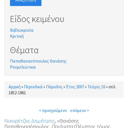
Είδος κειμένου
Βιβλιοκρισία
Κριτική
Θέματα
Παπαθανασόπουλος Θανάσης
Ρουμελιώτικα
Αρχική
»
Περιοδικά
»
Πάροδος
»
Έτος 2007
»
Τεύχος 16
»
σελ.
Είστε εδώ
1852-1861
< προηγούμενο
επόμενο >
Νικορέτζος Δημήτρης
, «Θανάσης
Παπαθανασόπουλος,
Ποιήματα
(Πέμπτος τόμος,