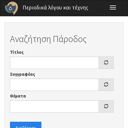
Παράκαμψη προς το κυρίως περιεχόμενο
Περιοδικά λόγου και τέχνης
Toggle
navigati
Αναζήτηση Πάροδος
Τίτλος
Συγγραφέας
Θέματα
Αναζήτηση