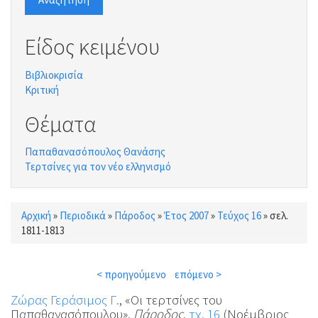
Είδος κειμένου
Βιβλιοκρισία
Κριτική
Θέματα
Παπαθανασόπουλος Θανάσης
Τερτσίνες για τον νέο ελληνισμό
Αρχική
»
Περιοδικά
»
Πάροδος
»
Έτος 2007
»
Τεύχος 16
»
σελ.
Είστε εδώ
1811-1813
< προηγούμενο
επόμενο >
Ζώρας Γεράσιμος Γ.
, «Οι τερτσίνες του
Παπαθανασόπουλου»,
Πάροδος
,
τχ. 16
(Νοέμβριος