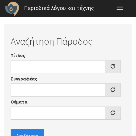
Παράκαμψη προς το κυρίως περιεχόμενο
Περιοδικά λόγου και τέχνης
Toggle
navigati
Αναζήτηση Πάροδος
Τίτλος
Συγγραφέας
Θέματα
Αναζήτηση