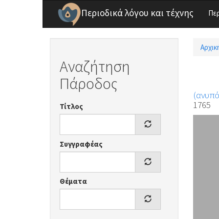
Παράκαμψη προς το κυρίως περιεχόμενο
Περιοδικά λόγου και τέχνης
Πε
Αρχικ
Είσ
Αναζήτηση
Πάροδος
(ανυπ
1765
Τίτλος
Συγγραφέας
Θέματα