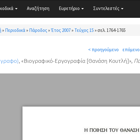
ριοδικά
Αναζήτηση
Ευρετήριο
Συντελεστές
ή
»
Περιοδικά
»
Πάροδος
»
Έτος 2007
»
Τεύχος 15
»
σελ. 1764-1765
τε εδώ
< προηγούμενο
επόμενο
όγραφο)
, «Βιογραφικό-Εργογραφία [Θανάση Κουτλή]»,
Πά