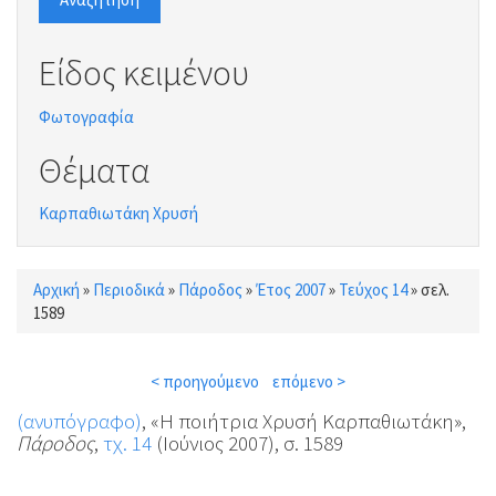
Είδος κειμένου
Φωτογραφία
Θέματα
Καρπαθιωτάκη Χρυσή
Αρχική
»
Περιοδικά
»
Πάροδος
»
Έτος 2007
»
Τεύχος 14
»
σελ.
Είστε εδώ
1589
< προηγούμενο
επόμενο >
(ανυπόγραφο)
, «Η ποιήτρια Χρυσή Καρπαθιωτάκη»,
Πάροδος
,
τχ. 14
(Ιούνιος 2007), σ. 1589