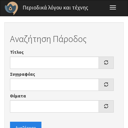
Παράκαμψη προς το κυρίως περιεχόμενο
Περιοδικά λόγου και τέχνης
Toggle
navigati
Αναζήτηση Πάροδος
Τίτλος
Συγγραφέας
Θέματα
Αναζήτηση