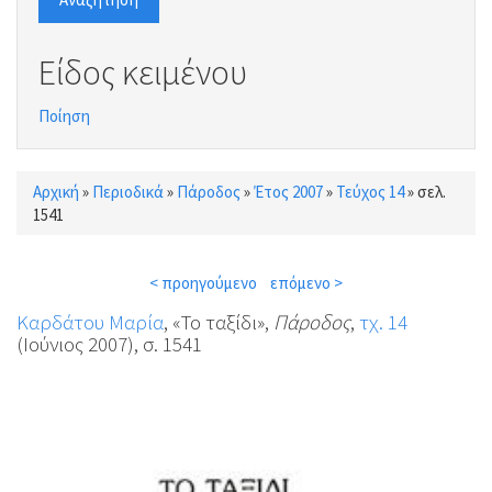
Είδος κειμένου
Ποίηση
Αρχική
»
Περιοδικά
»
Πάροδος
»
Έτος 2007
»
Τεύχος 14
»
σελ.
Είστε εδώ
1541
< προηγούμενο
επόμενο >
Καρδάτου Μαρία
, «Το ταξίδι»,
Πάροδος
,
τχ. 14
(Ιούνιος 2007), σ. 1541