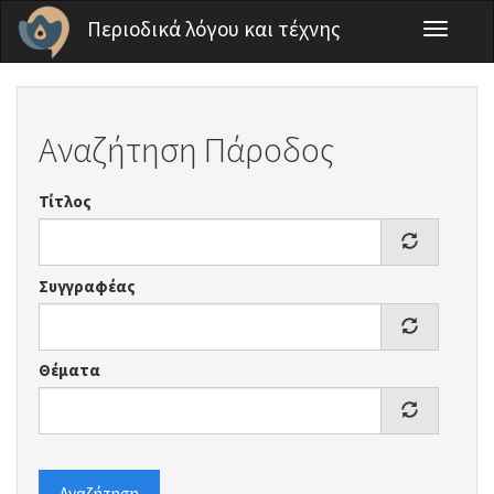
Παράκαμψη προς το κυρίως περιεχόμενο
Περιοδικά λόγου και τέχνης
Toggle
navigati
Αναζήτηση Πάροδος
Τίτλος
Συγγραφέας
Θέματα
Αναζήτηση