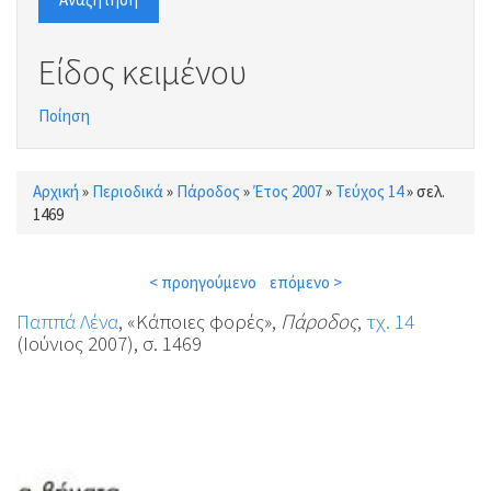
Είδος κειμένου
Ποίηση
Αρχική
»
Περιοδικά
»
Πάροδος
»
Έτος 2007
»
Τεύχος 14
»
σελ.
Είστε εδώ
1469
< προηγούμενο
επόμενο >
Παππά Λένα
, «Κάποιες φορές»,
Πάροδος
,
τχ. 14
(Ιούνιος 2007), σ. 1469