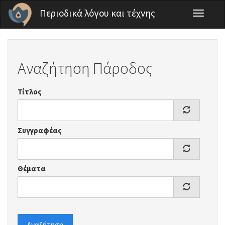
Παράκαμψη προς το κυρίως περιεχόμενο
Περιοδικά λόγου και τέχνης
Toggle
navigati
Αναζήτηση Πάροδος
Τίτλος
Συγγραφέας
Θέματα
Αναζήτηση