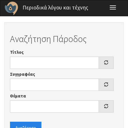
Παράκαμψη προς το κυρίως περιεχόμενο
Περιοδικά λόγου και τέχνης
Toggle
navigati
Αναζήτηση Πάροδος
Τίτλος
Συγγραφέας
Θέματα
Αναζήτηση