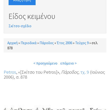
Είδος κειμένου
Σκίτσο-σχέδιο
Αρχική
»
Περιοδικά
»
Πάροδος
»
Έτος 2006
»
Τεύχος 9
»
σελ.
Είστε εδώ
878
< προηγούμενο
επόμενο >
Petros
, «[Σκίτσο του Petros]»,
Πάροδος
,
τχ. 9
(Ιούνιος
2006), σ. 878