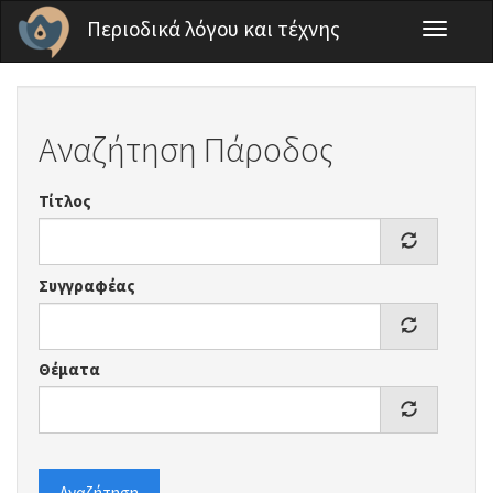
Παράκαμψη προς το κυρίως περιεχόμενο
Περιοδικά λόγου και τέχνης
Toggle
navigati
Αναζήτηση Πάροδος
Τίτλος
Συγγραφέας
Θέματα
Αναζήτηση