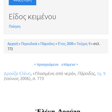
Είδος κειμένου
Ποίηση
Αρχική
»
Περιοδικά
»
Πάροδος
»
Έτος 2006
»
Τεύχος 9
»
σελ.
Είστε εδώ
773
< προηγούμενο
επόμενο >
Δρούζα Ελένη
, «Πλασμένη από νερά»,
Πάροδος
,
τχ. 9
(Ιούνιος 2006), σ. 773