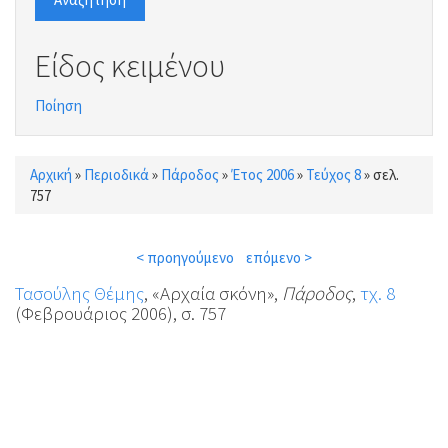
Είδος κειμένου
Ποίηση
Αρχική
»
Περιοδικά
»
Πάροδος
»
Έτος 2006
»
Τεύχος 8
»
σελ.
Είστε εδώ
757
< προηγούμενο
επόμενο >
Τασούλης Θέμης
, «Αρχαία σκόνη»,
Πάροδος
,
τχ. 8
(Φεβρουάριος 2006), σ. 757