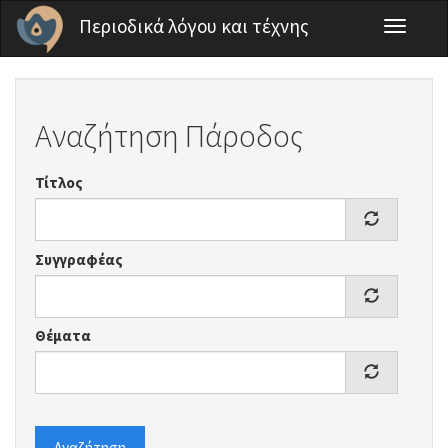
Παράκαμψη προς το κυρίως περιεχόμενο
Περιοδικά λόγου και τέχνης
Toggle
navigati
Αναζήτηση Πάροδος
Τίτλος
Συγγραφέας
Θέματα
Αναζήτηση