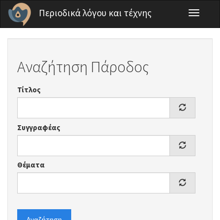
Παράκαμψη προς το κυρίως περιεχόμενο
Περιοδικά λόγου και τέχνης
Toggle
navigati
Αναζήτηση Πάροδος
Τίτλος
Συγγραφέας
Θέματα
Αναζήτηση