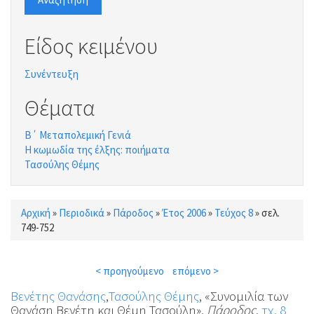
Είδος κειμένου
Συνέντευξη
Θέματα
Β΄ Μεταπολεμική Γενιά
Η κωμωδία της έλξης: ποιήματα
Τασούλης Θέμης
Αρχική
»
Περιοδικά
»
Πάροδος
»
Έτος 2006
»
Τεύχος 8
»
σελ.
Είστε εδώ
749-752
< προηγούμενο
επόμενο >
Βενέτης Θανάσης
,
Τασούλης Θέμης
, «Συνομιλία των
Θανάση Βενέτη και Θέμη Τασούλη»,
Πάροδος
,
τχ. 8