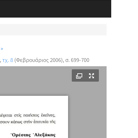
 >
,
τχ. 8
(Φεβρουάριος 2006), σ. 699-700