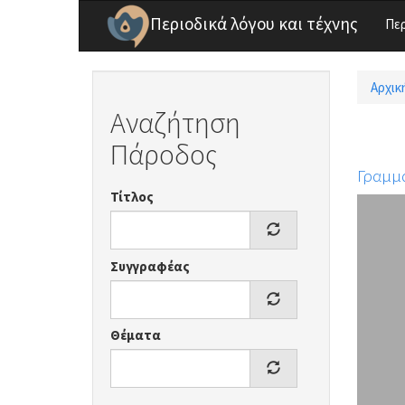
Παράκαμψη προς το κυρίως περιεχόμενο
Περιοδικά λόγου και τέχνης
Πε
Αρχικ
Είσ
Αναζήτηση
Πάροδος
Γραμμ
Τίτλος
Συγγραφέας
Θέματα