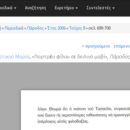
ριοδικά
Αναζήτηση
Ευρετήριο
Συντελεστές
ή
»
Περιοδικά
»
Πάροδος
»
Έτος 2006
»
Τεύχος 8
»
σελ. 699-700
τε εδώ
< προηγούμενο
επόμενο
ατικού Μαρία
, «Πορτρἐτο φίλου σε δειλινό μαβί»,
Πάροδος