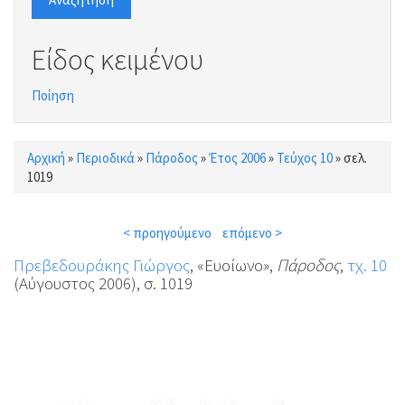
Είδος κειμένου
Ποίηση
Αρχική
»
Περιοδικά
»
Πάροδος
»
Έτος 2006
»
Τεύχος 10
»
σελ.
Είστε εδώ
1019
< προηγούμενο
επόμενο >
Πρεβεδουράκης Γιώργος
, «Ευοίωνο»,
Πάροδος
,
τχ. 10
(Αύγουστος 2006), σ. 1019