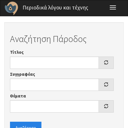
Παράκαμψη προς το κυρίως περιεχόμενο
Περιοδικά λόγου και τέχνης
Toggle
navigati
Αναζήτηση Πάροδος
Τίτλος
Συγγραφέας
Θέματα
Αναζήτηση