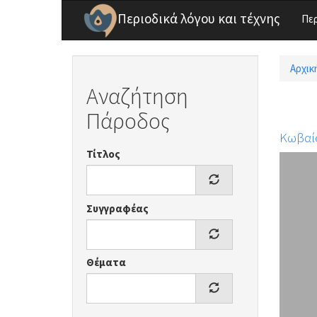
Παράκαμψη προς το κυρίως περιεχόμενο
Περιοδικά λόγου και τέχνης
Πε
Αρχικ
Είσ
Αναζήτηση
Πάροδος
Κωβαίο
Τίτλος
Συγγραφέας
Θέματα