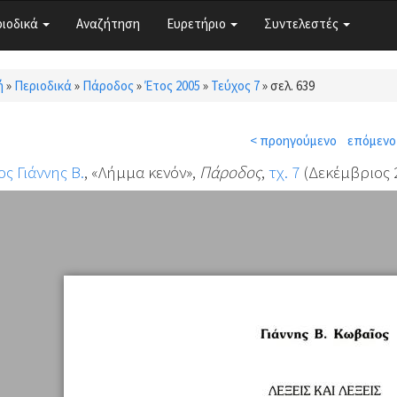
ριοδικά
Αναζήτηση
Ευρετήριο
Συντελεστές
ή
»
Περιοδικά
»
Πάροδος
»
Έτος 2005
»
Τεύχος 7
»
σελ. 639
τε εδώ
< προηγούμενο
επόμενο
ς Γιάννης Β.
, «Λήμμα κενόν»,
Πάροδος
,
τχ. 7
(Δεκέμβριος 2