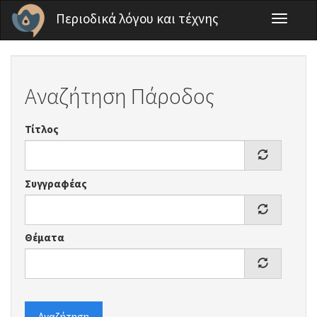
Παράκαμψη προς το κυρίως περιεχόμενο
Περιοδικά λόγου και τέχνης
Toggle
navigati
Αναζήτηση Πάροδος
Τίτλος
Συγγραφέας
Θέματα
Αναζήτηση