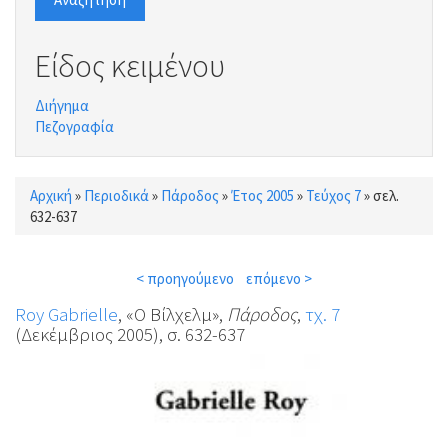
Είδος κειμένου
Διήγημα
Πεζογραφία
Αρχική
»
Περιοδικά
»
Πάροδος
»
Έτος 2005
»
Τεύχος 7
»
σελ.
Είστε εδώ
632-637
< προηγούμενο
επόμενο >
Roy Gabrielle
, «Ο Βίλχελμ»,
Πάροδος
,
τχ. 7
(Δεκέμβριος 2005), σ. 632-637