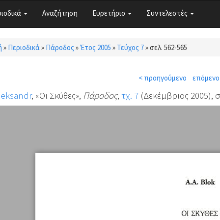
ριοδικά
Αναζήτηση
Ευρετήριο
Συντελεστές
ή
»
Περιοδικά
»
Πάροδος
»
Έτος 2005
»
Τεύχος 7
»
σελ. 562-565
τε εδώ
< προηγούμενο
επόμενο
leksandr
, «Οι Σκύθες»,
Πάροδος
,
τχ. 7
(Δεκέμβριος 2005), σ