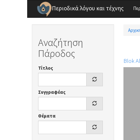
Παράκαμψη προς το κυρίως περιεχόμενο
Περιοδικά λόγου και τέχνης
Πε
Αρχικ
Είσ
Αναζήτηση
Πάροδος
Blok A
Τίτλος
Συγγραφέας
Θέματα