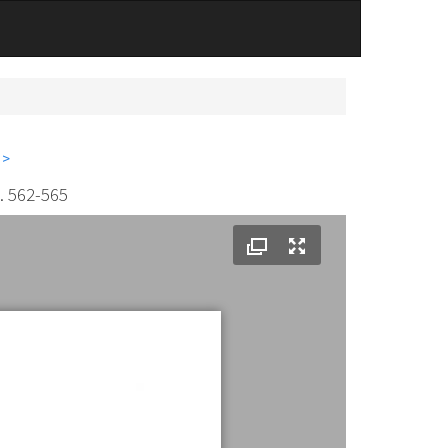
 >
. 562-565