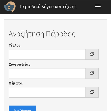
Παράκαμψη προς το κυρίως περιεχόμενο
Περιοδικά λόγου και τέχνης
Toggle
navigati
Αναζήτηση Πάροδος
Τίτλος
Συγγραφέας
Θέματα
Αναζήτηση