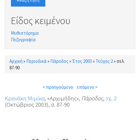
Είδος κειμένου
Μυθιστόρημα
Πεζογραφία
Αρχική
»
Περιοδικά
»
Πάροδος
»
Έτος 2003
»
Τεύχος 2
»
σελ.
Είστε εδώ
87-90
< προηγούμενο
επόμενο >
Κρανάκη Μιμίκα
, «Αρχιμήδης»,
Πάροδος
,
τχ. 2
(Οκτώβριος 2003), σ. 87-90