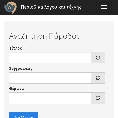
Παράκαμψη προς το κυρίως περιεχόμενο
Περιοδικά λόγου και τέχνης
Toggle
navigati
Αναζήτηση Πάροδος
Τίτλος
Συγγραφέας
Θέματα
Αναζήτηση