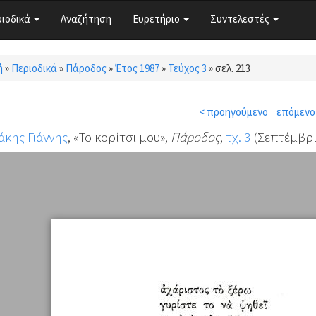
ριοδικά
Αναζήτηση
Ευρετήριο
Συντελεστές
ή
»
Περιοδικά
»
Πάροδος
»
Έτος 1987
»
Τεύχος 3
»
σελ. 213
τε εδώ
< προηγούμενο
επόμενο
άκης Γιάννης
, «Το κορίτσι μου»,
Πάροδος
,
τχ. 3
(Σεπτέμβριο