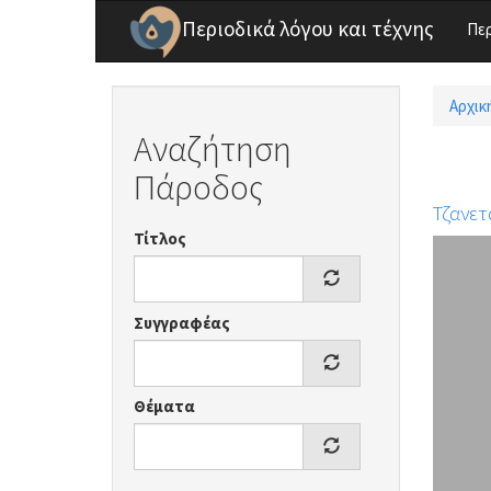
Παράκαμψη προς το κυρίως περιεχόμενο
Περιοδικά λόγου και τέχνης
Πε
Αρχικ
Είσ
Αναζήτηση
Πάροδος
Τζανετ
Τίτλος
Συγγραφέας
Θέματα