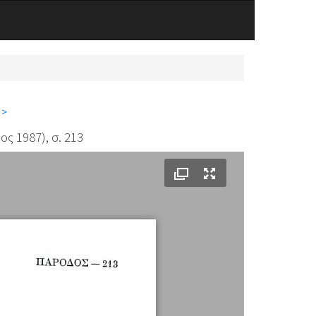
 >
ς 1987), σ. 213