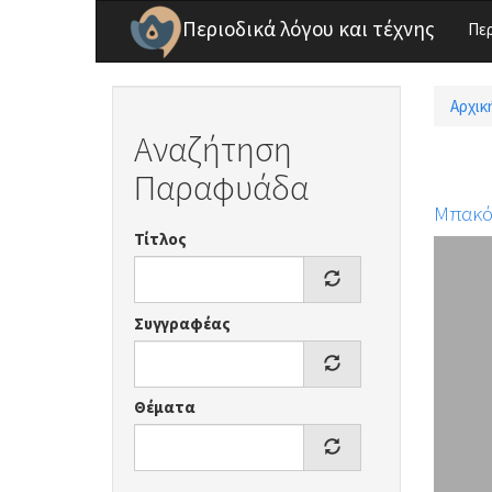
Παράκαμψη προς το κυρίως περιεχόμενο
Περιοδικά λόγου και τέχνης
Πε
Αρχικ
Είσ
Αναζήτηση
Παραφυάδα
Μπακό
Τίτλος
Συγγραφέας
Θέματα