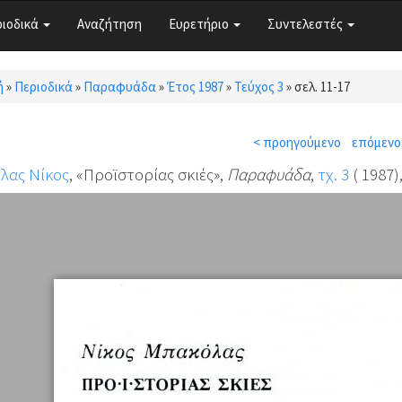
ριοδικά
Αναζήτηση
Ευρετήριο
Συντελεστές
ή
»
Περιοδικά
»
Παραφυάδα
»
Έτος 1987
»
Τεύχος 3
»
σελ. 11-17
τε εδώ
< προηγούμενο
επόμενο
λας Νίκος
, «Προϊστορίας σκιές»,
Παραφυάδα
,
τχ. 3
( 1987),