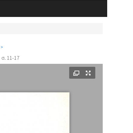
 >
 σ. 11-17