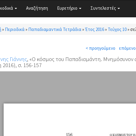
ριοδικά
Αναζήτηση
Ευρετήριο
Συντελεστές
ή
»
Περιοδικά
»
Παπαδιαμαντικά Τετράδια
»
Έτος 2016
»
Τεύχος 10
»
σελ
τε εδώ
< προηγούμενο
επόμενο
ης Γιάννης
, «Ο κόσμος του Παπαδιαμάντη. Μνημόσυνον 
 2016), σ. 156-157