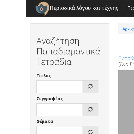
Παράκαμψη προς το κυρίως περιεχόμενο
Περιοδικά λόγου και τέχνης
Πε
Αρχικ
Είσ
Αναζήτηση
Παπαδιαμαντικά
Πατσών
Τετράδια
(Άνοιξη
Τίτλος
Συγγραφέας
Θέματα