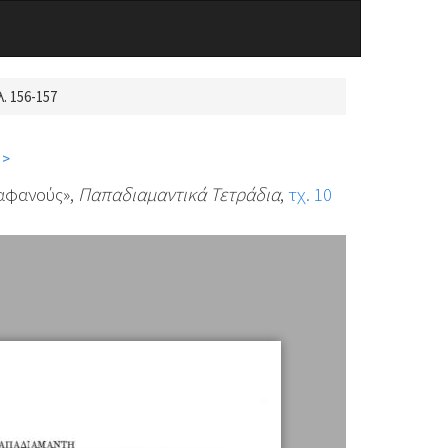
. 156-157
 >
αφανούς»,
Παπαδιαμαντικά Τετράδια
,
τχ. 10