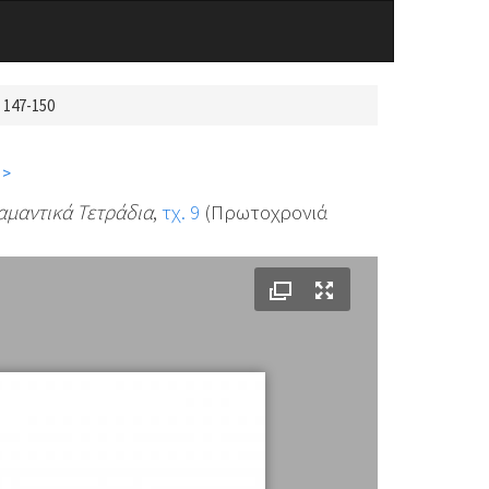
 147-150
 >
μαντικά Τετράδια
,
τχ. 9
(Πρωτοχρονιά