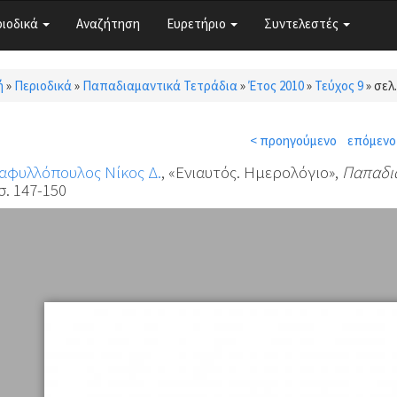
ριοδικά
Αναζήτηση
Ευρετήριο
Συντελεστές
ή
»
Περιοδικά
»
Παπαδιαμαντικά Τετράδια
»
Έτος 2010
»
Τεύχος 9
»
σελ.
τε εδώ
< προηγούμενο
επόμενο
αφυλλόπουλος Νίκος Δ.
, «Ενιαυτός. Ημερολόγιο»,
Παπαδια
σ. 147-150