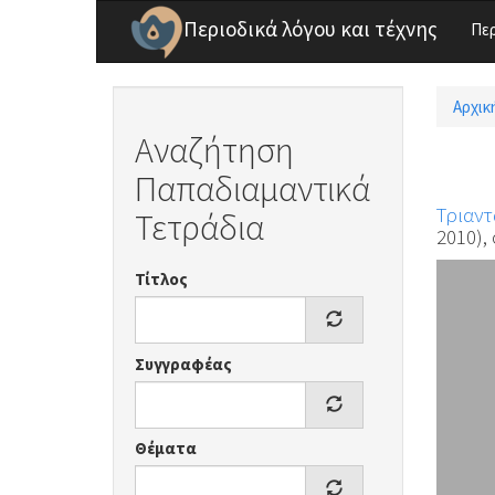
Παράκαμψη προς το κυρίως περιεχόμενο
Περιοδικά λόγου και τέχνης
Πε
Αρχικ
Είσ
Αναζήτηση
Παπαδιαμαντικά
Τριαντ
Τετράδια
2010), 
Τίτλος
Συγγραφέας
Θέματα