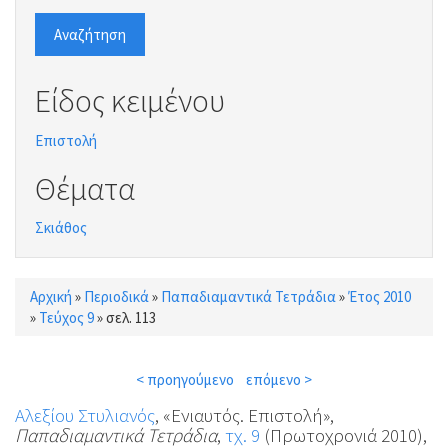
Αναζήτηση
Είδος κειμένου
Επιστολή
Θέματα
Σκιάθος
Αρχική
»
Περιοδικά
»
Παπαδιαμαντικά Τετράδια
»
Έτος 2010
Είστε εδώ
»
Τεύχος 9
»
σελ. 113
< προηγούμενο
επόμενο >
Αλεξίου Στυλιανός
, «Ενιαυτός. Επιστολή»,
Παπαδιαμαντικά Τετράδια
,
τχ. 9
(Πρωτοχρονιά 2010),