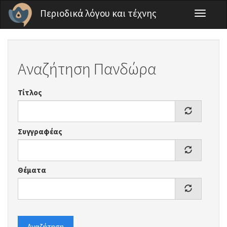
Παράκαμψη προς το κυρίως περιεχόμενο
Περιοδικά λόγου και τέχνης
Toggle
navigati
Αναζήτηση Πανδώρα
Τίτλος
Συγγραφέας
Θέματα
Αναζήτηση