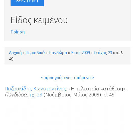
Είδος κειμένου
Ποίηση
Αρχική
»
Περιοδικά
»
Πανδώρα
»
Έτος 2009
»
Τεύχος 23
»
σελ.
Είστε εδώ
49
< προηγούμενο
επόμενο >
Ποζουκίδης Κωνσταντίνος
, «Η τελευταία κατάθεση»,
Πανδώρα
,
τχ. 23
(Νοέμβριος-Μάιος 2009), σ. 49