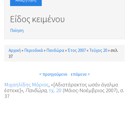
Είδος κειμένου
Ποίηση
Αρχική
»
Περιοδικά
»
Πανδώρα
»
Έτος 2007
»
Τεύχος 20
»
σελ.
Είστε εδώ
37
< προηγούμενο
επόμενο >
Μιχαηλίδης Μάριος
, «[Αδιατάρακτος ωσάν άγαλμα
έστεκε]»,
Πανδώρα
,
τχ. 20
(Μάιος-Νοέμβριος 2007), σ.
37