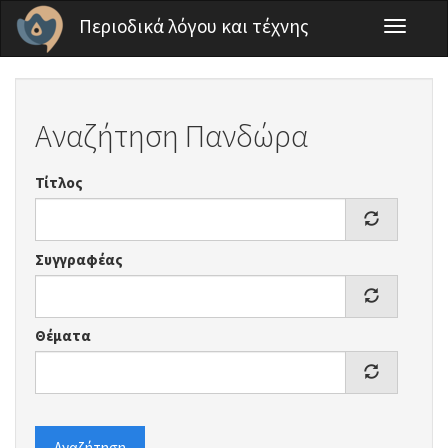
Παράκαμψη προς το κυρίως περιεχόμενο
Περιοδικά λόγου και τέχνης
Toggle
navigati
Αναζήτηση Πανδώρα
Τίτλος
Συγγραφέας
Θέματα
Αναζήτηση