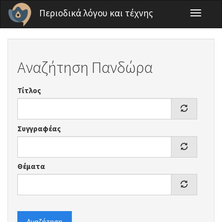
Παράκαμψη προς το κυρίως περιεχόμενο
Περιοδικά λόγου και τέχνης
Toggle
navigati
Αναζήτηση Πανδώρα
Τίτλος
Συγγραφέας
Θέματα
Αναζήτηση