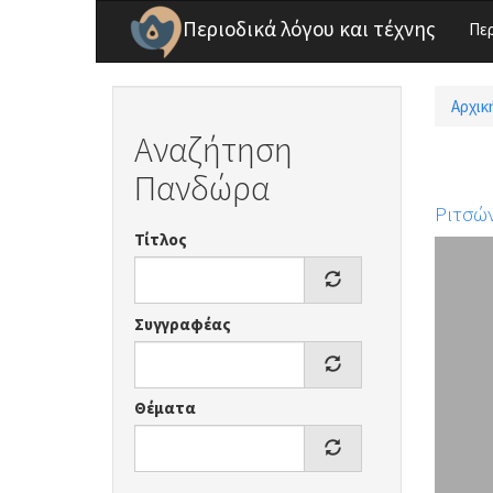
Παράκαμψη προς το κυρίως περιεχόμενο
Περιοδικά λόγου και τέχνης
Πε
Αρχικ
Είσ
Αναζήτηση
Πανδώρα
Ριτσώ
Τίτλος
Συγγραφέας
Θέματα