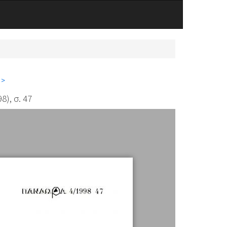
 >
8), σ. 47