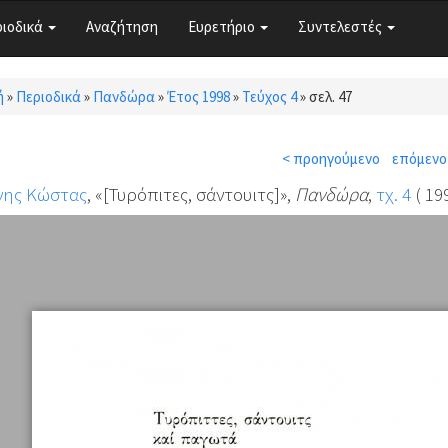
ριοδικά
Αναζήτηση
Ευρετήριο
Συντελεστές
ή
»
Περιοδικά
»
Πανδώρα
»
Έτος 1998
»
Τεύχος 4
»
σελ. 47
τε εδώ
< προηγούμενο
επόμενο
νης Κώστας
, «[Τυρόπιτες, σάντουιτς]»,
Πανδώρα
,
τχ. 4
( 199