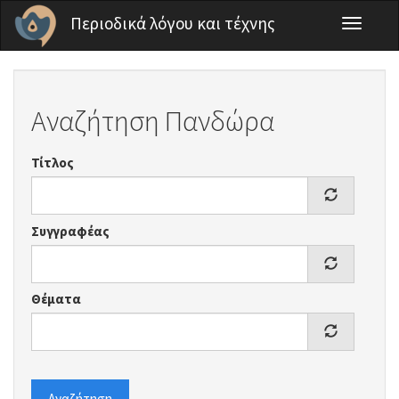
Παράκαμψη προς το κυρίως περιεχόμενο
Περιοδικά λόγου και τέχνης
Toggle
navigati
Αναζήτηση Πανδώρα
Τίτλος
Συγγραφέας
Θέματα
Αναζήτηση