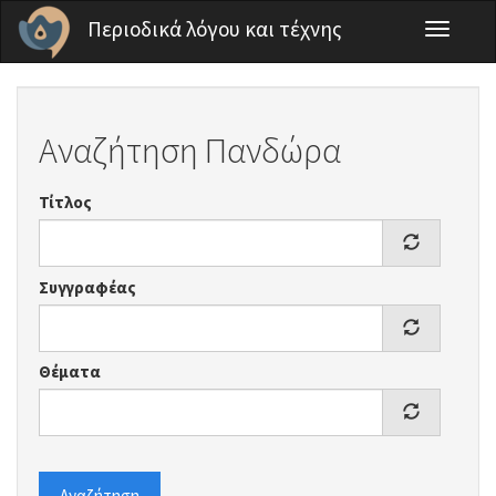
Παράκαμψη προς το κυρίως περιεχόμενο
Περιοδικά λόγου και τέχνης
Toggle
navigati
Αναζήτηση Πανδώρα
Τίτλος
Συγγραφέας
Θέματα
Αναζήτηση