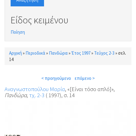
Είδος κειμένου
Ποίηση
Αρχική
»
Περιοδικά
»
Πανδώρα
»
Έτος 1997
»
Τεύχος 2-3
»
σελ.
Είστε εδώ
14
< προηγούμενο
επόμενο >
Αναγνωστοπούλου Μαρία
, «[Είναι τόσο απλό]»,
Πανδώρα
,
τχ. 2-3
( 1997), σ. 14